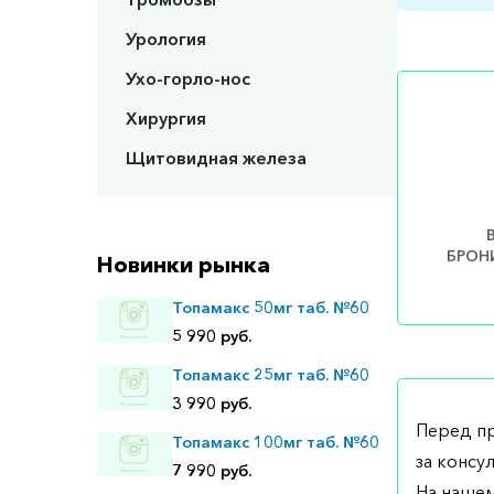
Урология
Ухо-горло-нос
Хирургия
Щитовидная железа
БРОНИ
Новинки рынка
Топамакс 50мг таб. №60
5 990 руб.
Топамакс 25мг таб. №60
3 990 руб.
Перед п
Топамакс 100мг таб. №60
за консу
7 990 руб.
На нашем