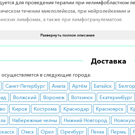
уется для проведения терапии при нелимфобластном ле
ическом течении миелолейкоза, при нейролейкемии и
нских лимфомах, а также при лимфогранулематозе.
вопоказания
Развернуть полное описание
ыми противопоказаниями являются период беременност
.
Доставка
ные эффекты
 осуществляется в следующие города:
ие дозировки подготовка пациента снижают риск разв
Санкт-Петербург
Анапа
Артём
Батайск
Белго
 симптомов. У некоторых пациентов отмечается анемия,
ия, а также выраженная усталость с головокружениями.
рад
Волжский
Воронеж
Воткинск
Екатеринбург
во
Киров
Кострома
Краснодар
Красноярск
К
 дозирования
ала
Набережные челны
Нижний Новгород
Новокуз
а препарата напрямую зависит от стадии развития патол
или отсутствия метастаз, а также от чувствительности паци
ркасск
Омск
Орел
Оренбург
Пенза
Пермь