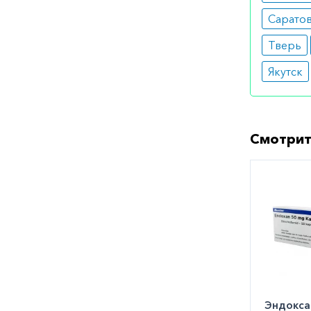
препарат
Сарато
результа
Тверь
Особы
Якутск
На врем
методы к
Смотрит
Медик
Врачи ис
опухолей
Как оф
Вы может
городе. 
заказать
Эндоксан