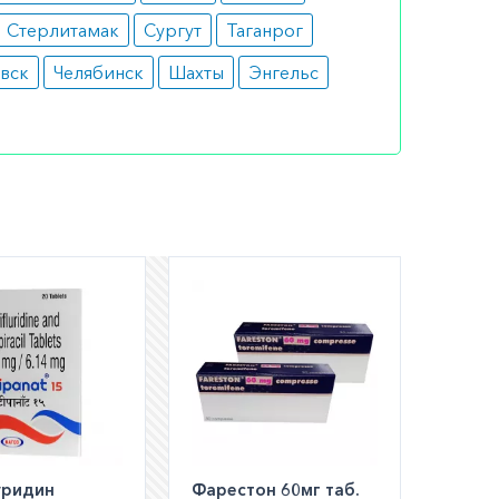
ее
Стерлитамак
Сургут
Таганрог
вск
Челябинск
Шахты
Энгельс
адёжные
апии
шем
ли
а по РФ)
уридин
Фарестон 60мг таб.