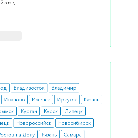
йкозе,
и и
ития
род
Владивосток
Владимир
Иваново
Ижевск
Иркутск
Казань
рымск
Курган
Курск
Липецк
нецк
Новороссийск
Новосибирск
огии,
ента к
Ростов-на-Дону
Рязань
Самара