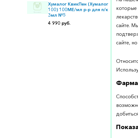
Хумалог КвикПен (Хумалог
которые 
100) 100МЕ/мл р-р для п/к
3мл №5
лекарств
4 990 руб.
сайте. М
подтверж
сайте, но
Относитс
Использу
Фарма
Способст
возможно
добиться
Показ