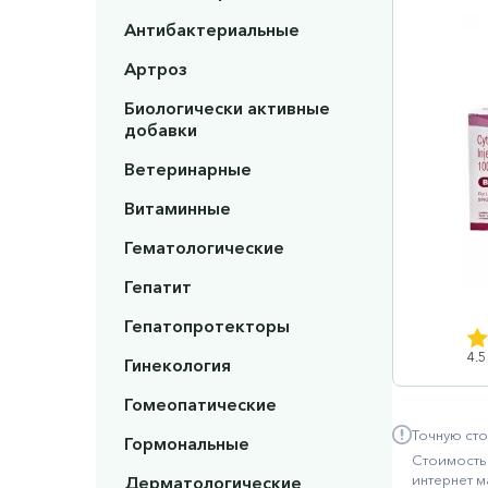
Антибактериальные
Артроз
Биологически активные
добавки
Ветеринарные
Витаминные
Гематологические
Гепатит
Гепатопротекторы
4.5
Гинекология
Гомеопатические
Точную сто
Гормональные
Стоимость 
интернет м
Дерматологические