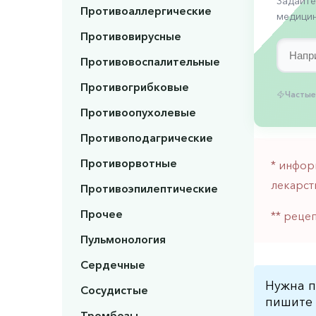
Задайте
Противоаллергические
медицин
Противовирусные
Противовоспалительные
Противогрибковые
Частые
Противоопухолевые
Противоподагрические
Противорвотные
* инфор
лекарст
Противоэпилептические
Прочее
** реце
Пульмонология
Сердечные
Нужна п
Сосудистые
пишите 
Тромбозы