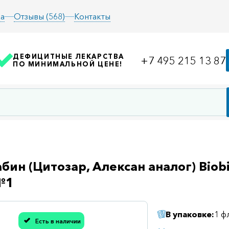
а
Отзывы (568)
Контакты
ДЕФИЦИТНЫЕ ЛЕКАРСТВА
+7 495 215 13 87
ПО МИНИМАЛЬНОЙ ЦЕНЕ!
бин (Цитозар, Алексан аналог) Biobi
№1
В упаковке:
1 ф
Есть в наличии
асибо, мы учли Вашу оценку!