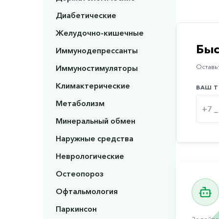
Диабетические
Желудочно-кишечные
Быс
Иммунодепрессанты
Иммуностимуляторы
Оставьт
Климактерические
ВАШ Т
Метаболизм
Минеральный обмен
Наружные средства
Неврологические
Остеопороз
Офтальмология
Паркинсон