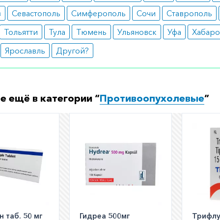
у. Также учитывается ранее проведенная химотерапия и 
в
Севастополь
Симферополь
Сочи
Ставрополь
ты.
Тольятти
Тула
Тюмень
Ульяновск
Уфа
Хабаро
е указания
Ярославль
Другой?
я проведения терапии женщины должны использовать н
онтрацепции для исключения беременности.
е ещё в категории “
Противоопухолевые
”
и о препарате
пользуют медикамент для проведения комплексной тер
 различной природы в условиях стационара.
ормить заказ?
е заказать препарат с доставкой в аптеку-партнёра в ва
Для этого Вы можете оформить бронирование на сайте и
 по телефону
8 800 301 52 86
(бесплатно с любого телефон
 таб. 50 мг
Гидреа 500мг
Трифл