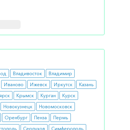
1 раз в
род
Владивосток
Владимир
Иваново
Ижевск
Иркутск
Казань
ярск
Крымск
Курган
Курск
Новокузнецк
Новомосковск
Оренбург
Пенза
Пермь
стополь
Серпухов
Симферополь