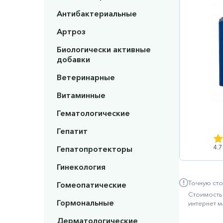
Антибактериальные
Артроз
Биологически активные
добавки
Ветеринарные
Витаминные
Гематологические
Гепатит
4.7
Гепатопротекторы
Гинекология
Точную сто
Гомеопатические
Стоимость 
Гормональные
интернет м
Дерматологические