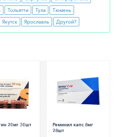
ь
Тольятти
Тула
Тюмень
Якутск
Ярославль
Другой?
шем
ли
а по РФ)
ин 20мг 30шт
Реминил капс 8мг
28шт