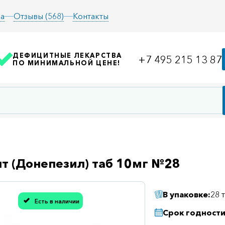
а
Отзывы (568)
Контакты
ДЕФИЦИТНЫЕ ЛЕКАРСТВА
+7 495 215 13 87
ПО МИНИМАЛЬНОЙ ЦЕНЕ!
т (Донепезил) таб 10мг №28
В упаковке:
28 
Есть в наличии
асибо, мы учли Вашу оценку!
Срок годности