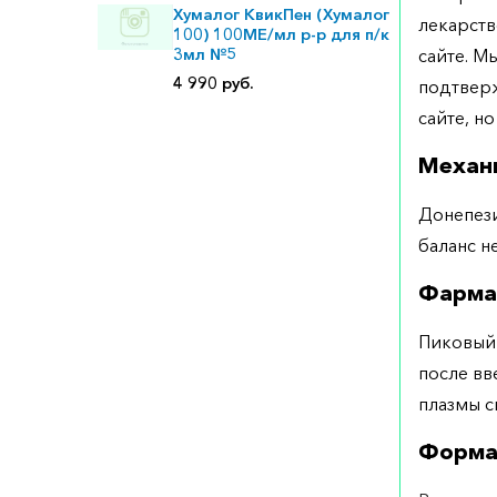
Хумалог КвикПен (Хумалог
лекарств
100) 100МЕ/мл р-р для п/к
3мл №5
сайте. М
4 990 руб.
подтверж
сайте, но
Механ
Донепези
баланс н
Фарма
Пиковый 
после вв
плазмы с
Форма