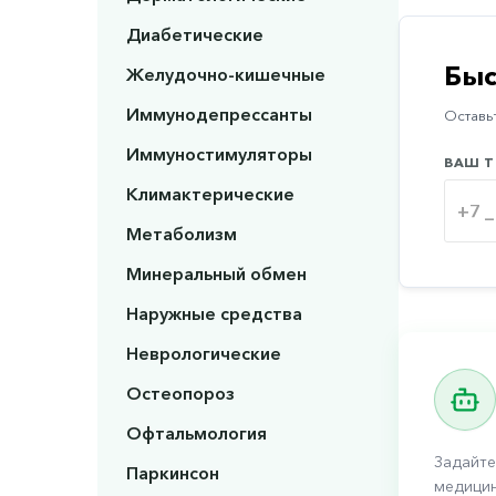
Диабетические
Быс
Желудочно-кишечные
Иммунодепрессанты
Оставьт
Иммуностимуляторы
ВАШ Т
Климактерические
Метаболизм
Минеральный обмен
Наружные средства
Неврологические
Остеопороз
Офтальмология
Задайте
Паркинсон
медицин