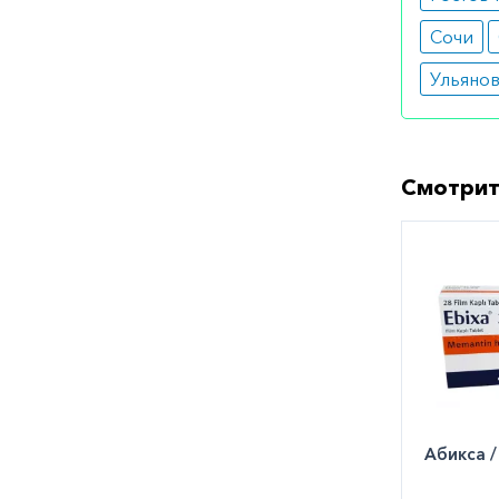
рво
сни
Сочи
сни
Ульяно
пеп
Как оф
Вы может
Смотрит
городе. 
заказать
Абикса 