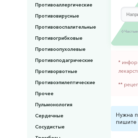
Противоаллергические
Противовирусные
Противовоспалительные
Частые
Противогрибковые
Противоопухолевые
Противоподагрические
* инфор
лекарст
Противорвотные
Противоэпилептические
** реце
Прочее
Пульмонология
Нужна п
Сердечные
пишите 
Сосудистые
Тромбозы