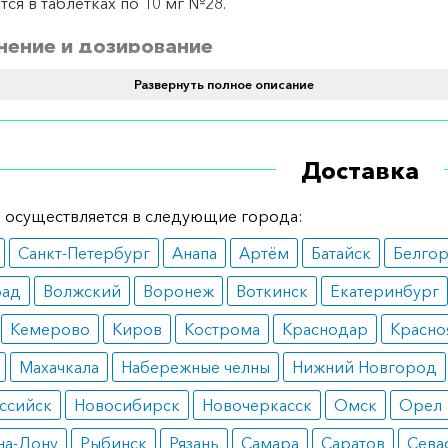
тся в таблетках по 10 мг №28.
ение и дозирование
Развернуть полное описание
тся перорально. Рекомендуемая дозировка – 1 таблетка 
ред сном.
ания
Доставка
езнь Альцгеймера;
 осуществляется в следующие города:
енция.
Санкт-Петербург
Анапа
Артём
Батайск
Белго
вопоказания
рад
Волжский
Воронеж
Воткинск
Екатеринбург
ышенная чувствительность к препарату;
енная болезнь желудка и 12-перстной кишки;
Кемерово
Киров
Кострома
Краснодар
Красно
еменность, кормление грудью;
тмия.
Махачкала
Набережные челны
Нижний Новгород
ные реакции
ссийск
Новосибирск
Новочеркасск
Омск
Орел
нота;
на-Дону
Рыбинск
Рязань
Самара
Саратов
Сева