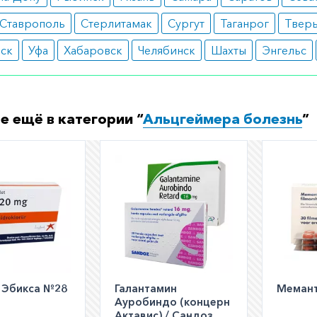
та;
жение частоты сердечных сокращений;
Ставрополь
Стерлитамак
Сургут
Таганрог
Твер
жение аппетита;
вск
тические язвы желудка.
Уфа
Хабаровск
Челябинск
Шахты
Энгельс
ормить заказ?
е заказать препарат с доставкой в аптеку-партнёра в ва
е ещё в категории “
Альцгеймера болезнь
”
Для этого Вы можете оформить бронирование на сайте и
 по телефону
8 800 301 52 86
(бесплатно с любого телефон
/ Эбикса №28
Галантамин
Мемант
Ауробиндо (концерн
Актавис) / Сандоз