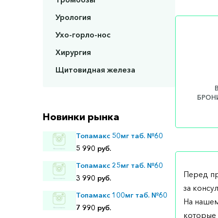
Урология
Ухо-горло-нос
Хирургия
Щитовидная железа
БРОНИ
Новинки рынка
Топамакс 50мг таб. №60
5 990 руб.
Топамакс 25мг таб. №60
Перед п
3 990 руб.
за консу
Топамакс 100мг таб. №60
На нашем
7 990 руб.
которые 