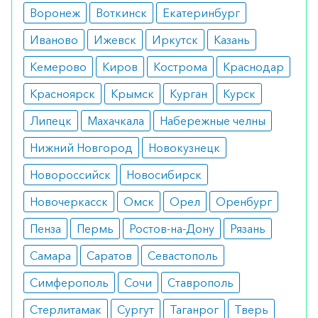
Воронеж
Воткинск
Екатеринбург
Подходит всем пациентам, но все же имеет
Иваново
Ижевск
Иркутск
Казань
несколько ограничений. Добавка
противопоказана при аллергии на
Кемерово
Киров
Кострома
Краснодар
составляющие и при нарушениях функции
Красноярск
Крымск
Курган
Курск
почек.
Липецк
Махачкала
Набережные челны
Побочные эффекты
Нижний Новгород
Новокузнецк
Хорошо переносится пациентами. В некоторых
Новороссийск
Новосибирск
случаях возможно появление поноса или
Новочеркасск
Омск
Орел
Оренбург
непродолжительной усталости.
Пенза
Пермь
Ростов-на-Дону
Рязань
Режим дозирования
Самара
Саратов
Севастополь
Добавка применяется по 1 пакетику в сутки.
Симферополь
Сочи
Ставрополь
Курс лечения составляет 2 недели.
Стерлитамак
Сургут
Таганрог
Тверь
Особые указания