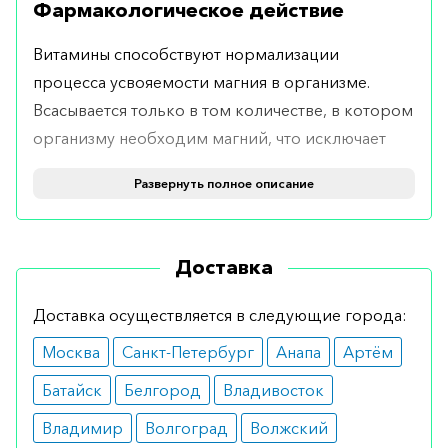
Фармакологическое действие
Витамины способствуют нормализации
процесса усвояемости магния в организме.
Всасывается только в том количестве, в котором
организму необходим магний, что исключает
передозировку.
Развернуть полное описание
Показания
Показана для лечения и профилактики дефицита
Доставка
магния в организме, в том случае если он
является первопричиной возникновения
Доставка осуществляется в следующие города:
отклонений в мышечной деятельности, что
Москва
Санкт-Петербург
Анапа
Артём
проявляется судорогами и болью в мышцах.
Батайск
Белгород
Владивосток
Также назначается при хронической усталости.
Владимир
Волгоград
Волжский
Противопоказания