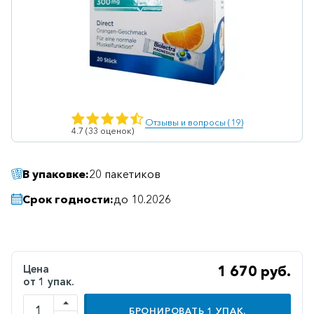
Ветеринарные
Витаминные
Гематологические
Гепатит
Гепатопротекторы
Отзывы и вопросы (19)
4.7 (33 оценок)
Гинекология
Гомеопатические
В упаковке:
20 пакетиков
Гормональные
Срок годности:
до 10.2026
Дерматологические
Диабетические
Желудочно-
Цена
1 670 руб.
кишечные
от 1 упак.
Иммунодепрессанты
БРОНИРОВАТЬ
1
УПАК.