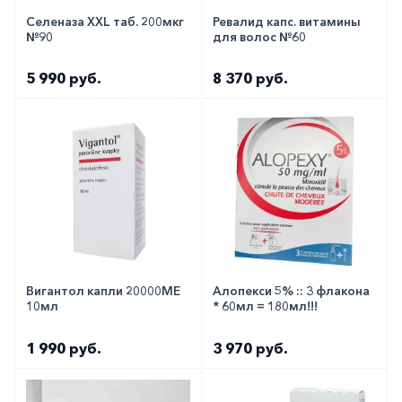
заказать по телефону
8 800 301 52 86
(бесплатно
Селеназа XXL таб. 200мкг
Ревалид капс. витамины
№90
для волос №60
с любого телефона по РФ)
5 990 руб.
8 370 руб.
Вигантол капли 20000МЕ
Алопекси 5% :: 3 флакона
10мл
* 60мл = 180мл!!!
1 990 руб.
3 970 руб.