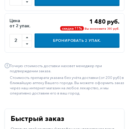
Иммуностимуляторы
Климактерические
Цена
1 480 руб.
от 2 упак.
Метаболизм
скидка 11%
Вы экономите 380 руб.
Минеральный
БРОНИРОВАТЬ
2
УПАК.
обмен
Наружные
средства
Точную стоимость доставки назовет менеджер при
Неврологические
подтверждении заказа.
Стоимость препарата указана без учёта доставки (от 200 руб) в
Остеопороз
ближайшую аптеку Вашего города. Вы можете оформить заказ
через наш интернет магазин на любое лекарство, и мы
Офтальмология
оперативно доставим его в ваш город.
Паркинсон
Противоаллергические
Быстрый заказ
Противовирусные
Оставьте свой контактный телефон и мы перезвоним вам в