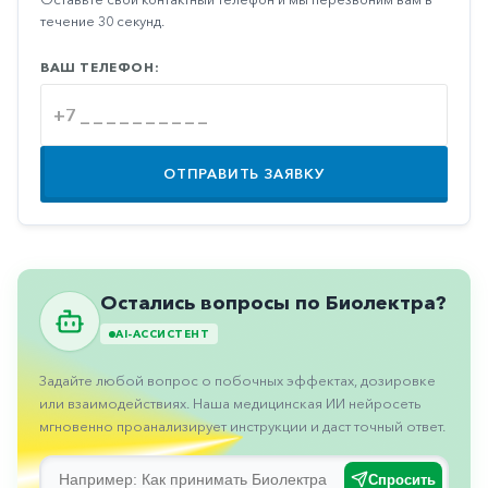
Противовоспалительные
течение 30 секунд.
Противогрибковые
ВАШ ТЕЛЕФОН:
Противоопухолевые
Противоподагрические
Противорвотные
ОТПРАВИТЬ ЗАЯВКУ
Противоэпилептические
Прочее
Пульмонология
Остались вопросы по Биолектра?
Сердечные
AI-АССИСТЕНТ
Сосудистые
Задайте любой вопрос о побочных эффектах, дозировке
Тромбозы
или взаимодействиях. Наша медицинская ИИ нейросеть
мгновенно проанализирует инструкции и даст точный ответ.
Урология
Спросить
Ухо-