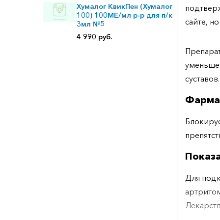
Хумалог КвикПен (Хумалог
подтверж
100) 100МЕ/мл р-р для п/к
сайте, но
3мл №5
4 990 руб.
Препарат
уменьшен
суставов.
Фарма
Блокируе
препятст
Показ
Для подк
артритом
Лекарств