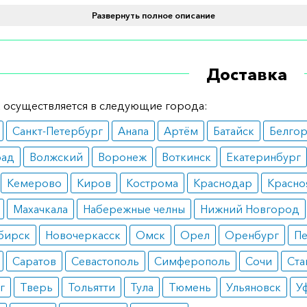
вопоказания
Развернуть полное описание
вать могут все. Единственное ограничение – аллергия на
ющих. Лечение также нужно отложить при острых инфек
Доставка
х.
ные эффекты
 осуществляется в следующие города:
Санкт-Петербург
Анапа
Артём
Батайск
Белго
переносится хорошо. Изредка возможно появление гол
езких перепадов настроения.
рад
Волжский
Воронеж
Воткинск
Екатеринбург
Кемерово
Киров
Кострома
Краснодар
Красно
 дозирования
Махачкала
Набережные челны
Нижний Новгород
 раствор подкожно. Минимальная дозировка – 150 мг. До
от массы тела и основного диагноза.
бирск
Новочеркасск
Омск
Орел
Оренбург
Пе
Саратов
Севастополь
Симферополь
Сочи
Ста
е указания
г
Тверь
Тольятти
Тула
Тюмень
Ульяновск
У
жностью применяется при беременности и кормлении г