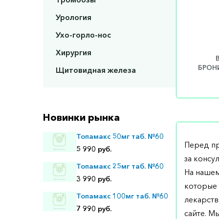
Урология
Ухо-горло-нос
Хирургия
БРОНИ
Щитовидная железа
Новинки рынка
Топамакс 50мг таб. №60
Перед п
5 990 руб.
за консу
Топамакс 25мг таб. №60
На нашем
3 990 руб.
которые 
Топамакс 100мг таб. №60
лекарств
7 990 руб.
сайте. М