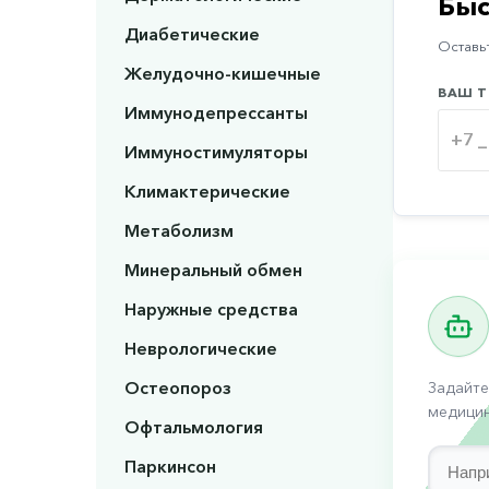
Быс
Диабетические
Оставьт
Желудочно-кишечные
ВАШ Т
Иммунодепрессанты
Иммуностимуляторы
Климактерические
Метаболизм
Минеральный обмен
Наружные средства
Неврологические
Остеопороз
Задайте
медицин
Офтальмология
Паркинсон