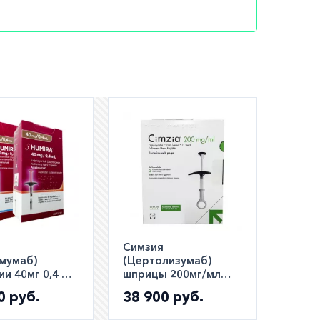
все
шем
ли
а по РФ)
Симзия
мумаб)
(Цертолизумаб)
ии 40мг 0,4 мл
шприцы 200мг/мл
1мл №2
0 руб.
38 900 руб.