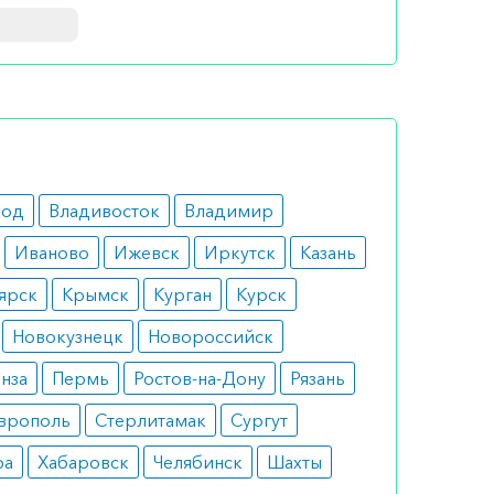
 один из
ционных
род
Владивосток
Владимир
овной
Иваново
Ижевск
Иркутск
Казань
ярск
Крымск
Курган
Курск
Новокузнецк
Новороссийск
за
нза
Пермь
Ростов-на-Дону
Рязань
врополь
Стерлитамак
Сургут
фа
Хабаровск
Челябинск
Шахты
рудью.