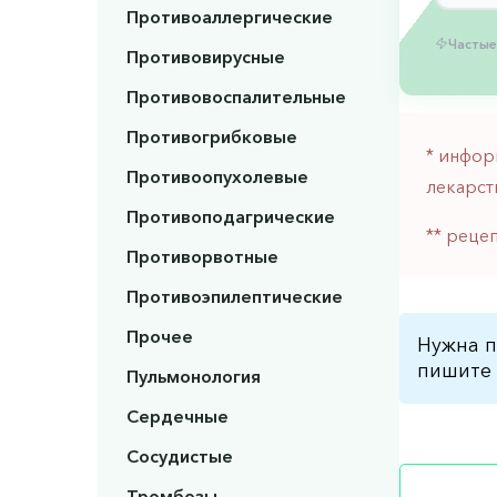
Противоаллергические
Частые
Противовирусные
Противовоспалительные
Противогрибковые
* инфор
Противоопухолевые
лекарст
Противоподагрические
** реце
Противорвотные
Противоэпилептические
Прочее
Нужна п
пишите 
Пульмонология
Сердечные
Сосудистые
Тромбозы