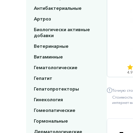
Антибактериальные
Артроз
Биологически активные
добавки
Ветеринарные
Витаминные
Гематологические
4.9
Гепатит
Гепатопротекторы
Точную сто
Стоимость 
Гинекология
интернет м
Гомеопатические
Гормональные
Дерматологические