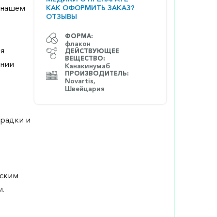
а нашем
КАК ОФОРМИТЬ ЗАКАЗ?
ОТЗЫВЫ
ФОРМА:
флакон
ля
ДЕЙСТВУЮЩЕЕ
ВЕЩЕСТВО:
ении
Канакинумаб
ПРОИЗВОДИТЕЛЬ:
Novartis,
Швейцария
орадки и
еским
м.