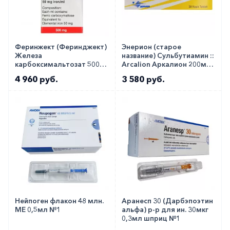
Феринжект (Феринджект)
Энерион (старое
Железа
название) Сульбутиамин ::
карбоксимальтозат 500мг
Arcalion Аркалион 200мг
:: Ferinject раствор для в/в
таб. №30
4 960 руб.
3 580 руб.
50мг/мл 10мл фл. №1
Нейпоген флакон 48 млн.
Аранесп 30 (Дарбэпоэтин
МЕ 0,5мл №1
альфа) р-р для ин. 30мкг
0,3мл шприц №1