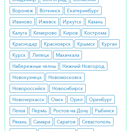
Принимается перорально, запивая достаточным
Воронеж
Воткинск
Екатеринбург
количеством жидкости. Стартовая доза
составляет 30 мг (0,5 таблетки). Принимать 1 раз
Иваново
Ижевск
Иркутск
Казань
в сутки. При хорошей переносимости
Калуга
Кемерово
Киров
Кострома
разрешено увеличение дозы до 1 таблетки.
Краснодар
Красноярск
Крымск
Курган
Показания
Курск
Липецк
Махачкала
Лечение преждевременного семяизвержения у
Набережные челны
Нижний Новгород
пациентов 18-64 лет.
Новокузнецк
Новомосковск
Противопоказания
Новороссийск
Новосибирск
непереносимость дапоксетина;
Новочеркасск
Омск
Орел
Оренбург
патологии сердечно-сосудистой системы;
психические заболевания;
Пенза
Пермь
Ростов-на-Дону
Рыбинск
одновременный прием с антибиотиками,
снотворными, болеутоляющими
Рязань
Самара
Саратов
Севастополь
препаратами, ингибиторами МАО,
антидепрессантами.