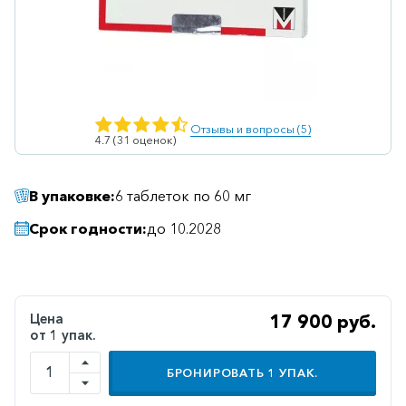
Ветеринарные
Витаминные
Гематологические
Гепатит
Отзывы и вопросы (5)
4.7 (31 оценок)
Гепатопротекторы
Гинекология
В упаковке:
6 таблеток по 60 мг
Гомеопатические
Срок годности:
до 10.2028
Гормональные
Дерматологические
Диабетические
Цена
17 900 руб.
от 1 упак.
Желудочно-
кишечные
БРОНИРОВАТЬ
1
УПАК.
Иммунодепрессанты