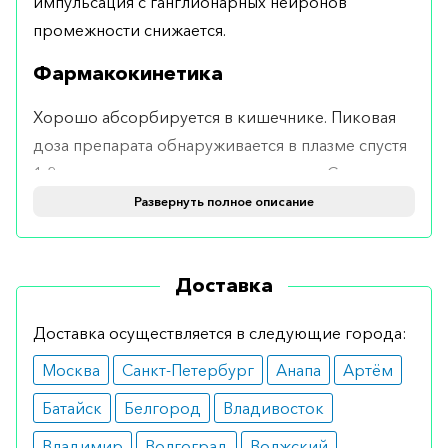
импульсация с ганглионарных нейронов
промежности снижается.
Фармакокинетика
Хорошо абсорбируется в кишечнике. Пиковая
доза препарата обнаруживается в плазме спустя
1-2 часа после перорального приема. Связь с
белками крови составляет 98-99%.
Развернуть полное описание
Метаболизируется в почках. Экскретируется с
мочой. Период полувыведения составляет 19
Доставка
часов. Не обладает кумулятивными свойствами.
Форма выпуска
Доставка осуществляется в следующие города:
Москва
Санкт-Петербург
Анапа
Артём
Таблетки по 60 мг №6.
Батайск
Белгород
Владивосток
Применение и дозировка
Владимир
Волгоград
Волжский