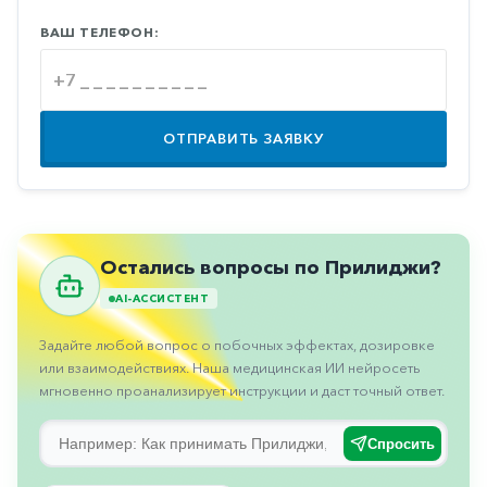
Противовоспалительные
ВАШ ТЕЛЕФОН:
Противогрибковые
Противоопухолевые
Противоподагрические
ОТПРАВИТЬ ЗАЯВКУ
Противорвотные
Противоэпилептические
Прочее
Остались вопросы по Прилиджи?
Пульмонология
AI-АССИСТЕНТ
Сердечные
Задайте любой вопрос о побочных эффектах, дозировке
Сосудистые
или взаимодействиях. Наша медицинская ИИ нейросеть
мгновенно проанализирует инструкции и даст точный ответ.
Тромбозы
Урология
Спросить
Ухо-