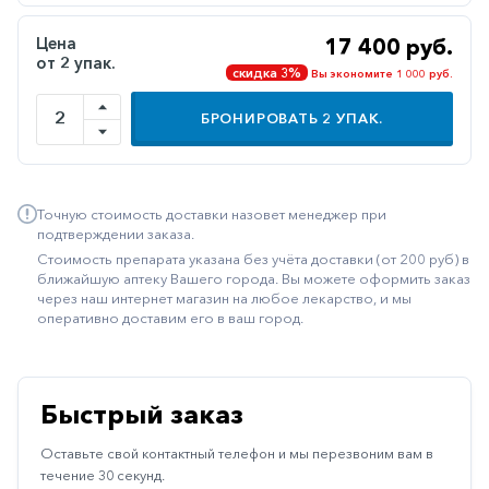
Иммуностимуляторы
Цена
17 400 руб.
от 2 упак.
Климактерические
скидка 3%
Вы экономите 1 000 руб.
Метаболизм
БРОНИРОВАТЬ
2
УПАК.
Минеральный
обмен
Наружные
Точную стоимость доставки назовет менеджер при
средства
подтверждении заказа.
Стоимость препарата указана без учёта доставки (от 200 руб) в
Неврологические
ближайшую аптеку Вашего города. Вы можете оформить заказ
через наш интернет магазин на любое лекарство, и мы
Остеопороз
оперативно доставим его в ваш город.
Офтальмология
Паркинсон
Быстрый заказ
Противоаллергические
Оставьте свой контактный телефон и мы перезвоним вам в
Противовирусные
течение 30 секунд.