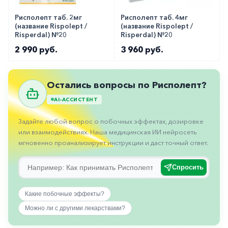
горло-
нос
Рисполепт таб. 2мг
Рисполепт таб. 4мг
(название Rispolept /
(название Rispolept /
Risperdal) №20
Risperdal) №20
Хирургия
2 990 руб.
3 960 руб.
Щитовидная
железа
Остались вопросы по Рисполепт?
AI-АССИСТЕНТ
Задайте любой вопрос о побочных эффектах, дозировке
или взаимодействиях. Наша медицинская ИИ нейросеть
мгновенно проанализирует инструкции и даст точный ответ.
Спросить
Какие побочные эффекты?
Можно ли с другими лекарствами?