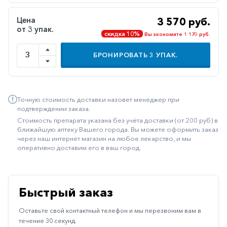
Иммуностимуляторы
Цена
3 570 руб.
от 3 упак.
Климактерические
скидка 10%
Вы экономите 1 170 руб.
Метаболизм
БРОНИРОВАТЬ
3
УПАК.
Минеральный
обмен
Наружные
Точную стоимость доставки назовет менеджер при
средства
подтверждении заказа.
Стоимость препарата указана без учёта доставки (от 200 руб) в
Неврологические
ближайшую аптеку Вашего города. Вы можете оформить заказ
через наш интернет магазин на любое лекарство, и мы
Остеопороз
оперативно доставим его в ваш город.
Офтальмология
Паркинсон
Быстрый заказ
Противоаллергические
Оставьте свой контактный телефон и мы перезвоним вам в
Противовирусные
течение 30 секунд.