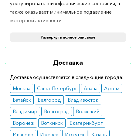
урегулировать шизофренические состояния, а
также оказывает минимальное подавление
моторной активности.
Показания
Развернуть полное описание
Пить Рисполепт раствор рекомендуется при
наличии следующих показаний:
Доставка
биполярное расстройство личности;
шизофрения у взрослых и детей старше
Доставка осуществляется в следующие города:
13 лет;
агрессия у пациентов с болезнью
Москва
Санкт-Петербург
Анапа
Артём
Альцгеймера.
Батайск
Белгород
Владивосток
Также препарат может применяться в процессе
Владимир
Волгоград
Волжский
кратковременного симптоматического лечения
беспрерывной агрессии при умственной
Воронеж
Воткинск
Екатеринбург
отсталости у детей до 5 лет.
Иваново
Ижевск
Иркутск
Казань