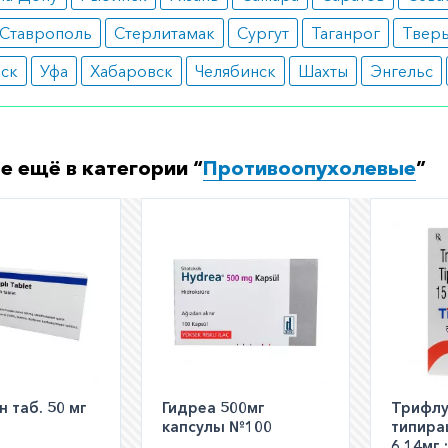
ский возраст.
Ставрополь
Стерлитамак
Сургут
Таганрог
Твер
ные реакции
вск
Уфа
Хабаровск
Челябинск
Шахты
Энгельс
альное угнетение костного мозга;
пепсия;
остаточность почек и печени;
овокружение, головные боли;
е ещё в категории “
Противоопухолевые
”
ь в суставах.
ормить заказ?
е заказать препарат с доставкой в аптеку-партнёра в ва
Для этого Вы можете оформить бронирование на сайте и
 по телефону
8 800 301 52 86
(бесплатно с любого телефон
 таб. 50 мг
Гидреа 500мг
Трифл
капсулы №100
типира
6.14мг 