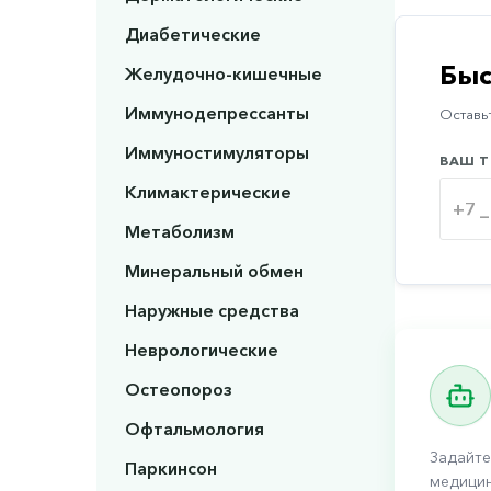
Диабетические
Быс
Желудочно-кишечные
Иммунодепрессанты
Оставьт
Иммуностимуляторы
ВАШ Т
Климактерические
Метаболизм
Минеральный обмен
Наружные средства
Неврологические
Остеопороз
Офтальмология
Задайте
Паркинсон
медицин