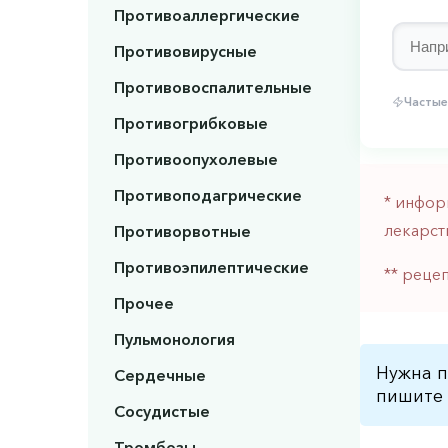
Противоаллергические
Противовирусные
Противовоспалительные
Частые
Противогрибковые
Противоопухолевые
Противоподагрические
* инфор
лекарст
Противорвотные
Противоэпилептические
** реце
Прочее
Пульмонология
Нужна п
Сердечные
пишите 
Сосудистые
Тромбозы