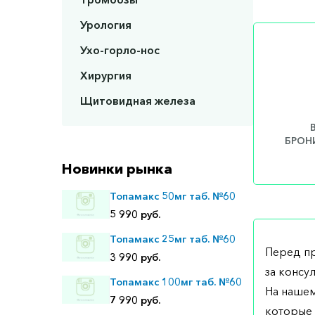
Урология
Ухо-горло-нос
Хирургия
Щитовидная железа
БРОНИ
Новинки рынка
Топамакс 50мг таб. №60
5 990 руб.
Топамакс 25мг таб. №60
Перед п
3 990 руб.
за консу
Топамакс 100мг таб. №60
На нашем
7 990 руб.
которые 