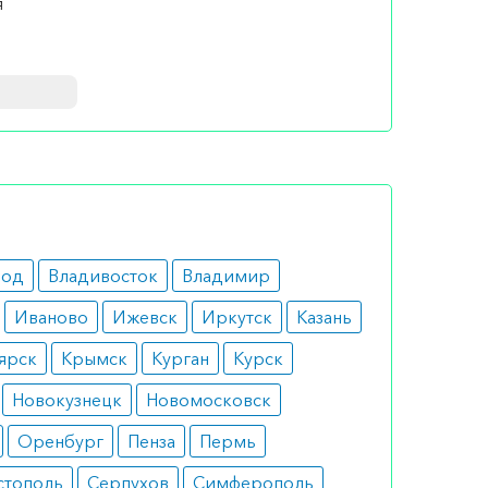
я
ла.
го
. Курс
род
Владивосток
Владимир
Иваново
Ижевск
Иркутск
Казань
ярск
Крымск
Курган
Курск
Новокузнецк
Новомосковск
Оренбург
Пенза
Пермь
стополь
Серпухов
Симферополь