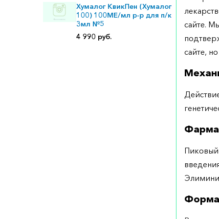
Хумалог КвикПен (Хумалог
лекарств
100) 100МЕ/мл р-р для п/к
3мл №5
сайте. М
4 990 руб.
подтверж
сайте, но
Механ
Действие
генетиче
Фарма
Пиковый 
введения
Элимини
Форма