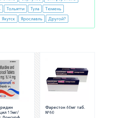
ь
Тольятти
Тула
Тюмень
Якутск
Ярославль
Другой?
шем
ли
а по РФ)
уридин
Фарестон 60мг таб.
цил 15мг/
№60
:: Лонсурф