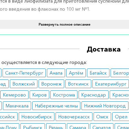
тся в виде лиофилизата для приготовления суспензии дл
го введения во флаконах по 100 мг №1.
ение и дозировка
Развернуть полное описание
уемая дозировка - 75 мг на квадратный метр площади те
 подкожно 1 раз в сутки на протяжении 7 дней. После это
Доставка
 прекращается на 21 день. Затем цикл снова повторяется
- минимум 6 циклов.
 осуществляется в следующие города:
ания
Санкт-Петербург
Анапа
Артём
Батайск
Белго
рый миелолейкоз;
рад
Волжский
Воронеж
Воткинск
Екатеринбург
нический миелоцитарный и моноцитарный лейкоз;
лодиспластический синдром.
Кемерово
Киров
Кострома
Краснодар
Красно
вопоказания
Махачкала
Набережные челны
Нижний Новгород
ерчувствительность к препарату или его компонентам;
ссийск
Новосибирск
Новочеркасск
Омск
Орел
еменность и лактация;
на-Дону
Рыбинск
Рязань
Самара
Саратов
Сева
астатическое поражение печени;